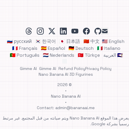
threads
instagram
linkedin
x
youtube
facebook
github
mail
🇷🇺 русский
🇰🇷 한국어
🇯🇵 日本語
🇨🇳 中文
🇺🇸 English
🇫🇷 Français
🇪🇸 Español
🇩🇪 Deutsch
🇮🇹 Italiano
🇸🇦 العربية
🇹🇷 Türkçe
🇳🇱 Nederlands
🇵🇹 Português
Gimme AI
Gimme AI
Refund Policy
Privacy Policy
Nano Banana AI 3D Figurines
© 2026
•
Nano Banana AI
•
Contact:
admin@bananaai.me
يعرض هذا الموقع Nano Banana AI ويتم صيانته من قبل المجتمع. غير مرتبط
رسمياً بشركة Google.